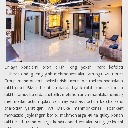
Onlayn xonalarni bron qilish, eng yaxshi narx kafolati.
O'zbekistondagi eng yirik mehmonxonalar tarmog'i Art Hotels
Group mehmonlarni joylashtirish uchun o'z mehmonxonalarini
taklif etadi. Biz turli sinf va darajadagi ko'plab xonalar fondini
taklif etamiz, bu erda chet ellik mehmonlar va mamlakat ichidagi
mehmonlar uchun qulay va qulay yashash uchun barcha zarur
sharoitlar yaratilgan. Art Deluxe mehmonxonasi Toshkent
markazida joylashgan bo'lib, mehmonlarga 40 ta qulay xonani
taklif etadi. Mehmonlarga konditsionerli xonalar, sun'iy yo'ldoshli