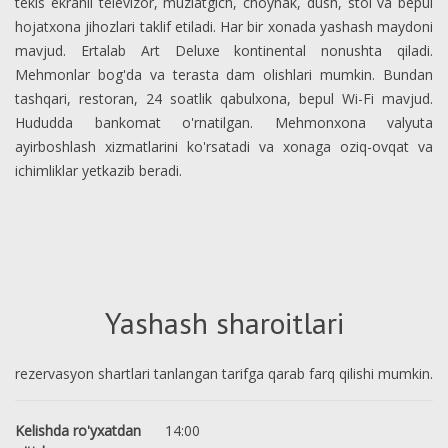
tekis ekranli televizor, muzlatgich, choynak, dush, stol va bepul
hojatxona jihozlari taklif etiladi. Har bir xonada yashash maydoni
mavjud. Ertalab Art Deluxe kontinental nonushta qiladi.
Mehmonlar bog'da va terasta dam olishlari mumkin. Bundan
tashqari, restoran, 24 soatlik qabulxona, bepul Wi-Fi mavjud.
Hududda bankomat o'rnatilgan. Mehmonxona valyuta
ayirboshlash xizmatlarini ko'rsatadi va xonaga oziq-ovqat va
ichimliklar yetkazib beradi.
Yashash sharoitlari
rezervasyon shartlari tanlangan tarifga qarab farq qilishi mumkin.
Kelishda ro'yxatdan
14:00