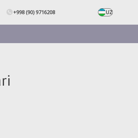
+998 (90) 9716208
UZ
ri