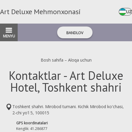
Art Deluxe Mehmonxonasi
UZ
BANDLOV
MENYU
Bosh sahifa
–
Aloqa uchun
Kontaktlar - Art Deluxe
Hotel, Toshkent shahri
Toshkent shahri. Mirobod tumani. Kichik Mirobod ko'chasi,
2-chi yo'l 5, 100015
GPS koordinatalari
Kenglik: 41.286877