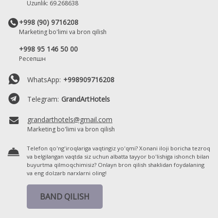
Uzunlik: 69.268638
+998 (90) 9716208
Marketing bo'limi va bron qilish
+998 95 146 50 00
Ресепшн
WhatsApp:
+998909716208
Telegram:
GrandArtHotels
grandarthotels@gmail.com
Marketing bo'limi va bron qilish
Telefon qo'ng'iroqlariga vaqtingiz yo'qmi? Xonani iloji boricha tezroq
va belgilangan vaqtda siz uchun albatta tayyor bo'lishiga ishonch bilan
buyurtma qilmoqchimisiz? Onlayn bron qilish shaklidan foydalaning
va eng dolzarb narxlarni oling!
BAND QILISH